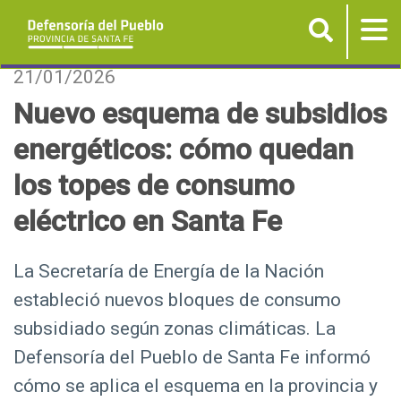
Buscar
Tog
nav
P
21/01/2026
a
Nuevo esquema de subsidios
s
energéticos: cómo quedan
a
r
los topes de consumo
a
eléctrico en Santa Fe
l
c
o
La Secretaría de Energía de la Nación
n
estableció nuevos bloques de consumo
t
subsidiado según zonas climáticas. La
e
Defensoría del Pueblo de Santa Fe informó
n
cómo se aplica el esquema en la provincia y
i