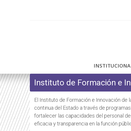
P
a
s
a
r
a
l
c
INSTITUCION
o
n
Instituto de Formación e I
t
e
n
El Instituto de Formación e Innovación de 
i
continua del Estado a través de programas
d
fortalecer las capacidades del personal de
o
eficacia y transparencia en la función públi
p