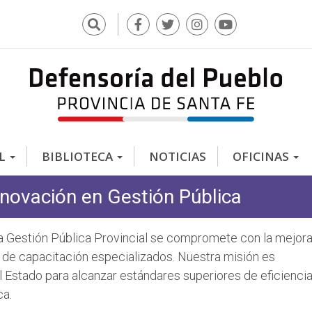
Buscar
F
T
I
Y
a
w
n
o
c
i
s
u
e
t
t
t
b
t
a
u
o
e
g
b
o
r
r
e
k
a
AL
BIBLIOTECA
NOTICIAS
OFICINAS
m
nnovación en Gestión Pública
la Gestión Pública Provincial se compromete con la mejor
 de capacitación especializados. Nuestra misión es
l Estado para alcanzar estándares superiores de eficiencia
ca.