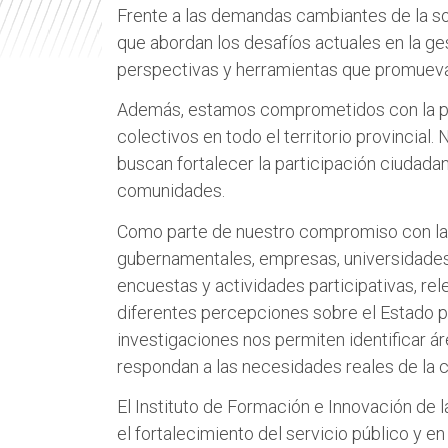
Frente a las demandas cambiantes de la so
r
que abordan los desafíos actuales en la ge
i
perspectivas y herramientas que promueva
n
c
Además, estamos comprometidos con la pr
i
colectivos en todo el territorio provincia
p
buscan fortalecer la participación ciudadana
a
comunidades.
l
Como parte de nuestro compromiso con la m
gubernamentales, empresas, universidades y
encuestas y actividades participativas, r
diferentes percepciones sobre el Estado p
investigaciones nos permiten identificar 
respondan a las necesidades reales de la 
El Instituto de Formación e Innovación de 
el fortalecimiento del servicio público y en