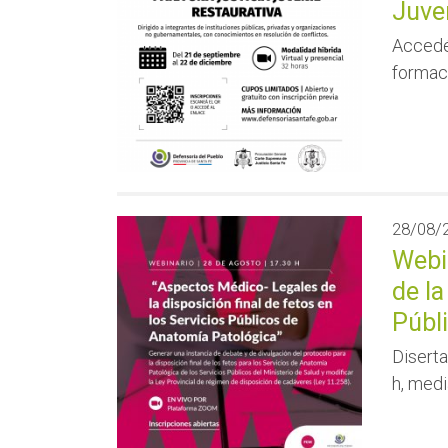
Juven
Accedé 
formac
28/08/
Webi
de la
Públ
Diserta
h, med