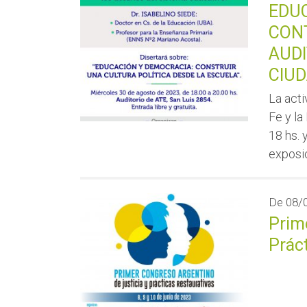
EDUC
CONT
AUDI
CIUD
La acti
Fe y la
18 hs. 
exposic
De
08/
Prim
Prác