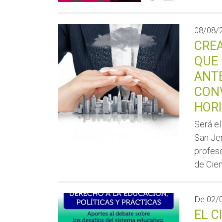
08/08/
CREA
QUE 
ANTE
CONV
HOR
Será el
San Jer
profeso
de Cien
De
02/
EL C