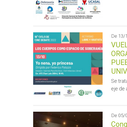
De
13/
VUEL
ORGA
PUEB
UNI
Se trat
eje de 
De
05/
Cong