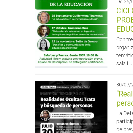
De
25/
CICL
PRO
EDU
Con tre
organiz
temátic
sala Lu
30/07/
“Real
pers
La Defe
partici
de pre