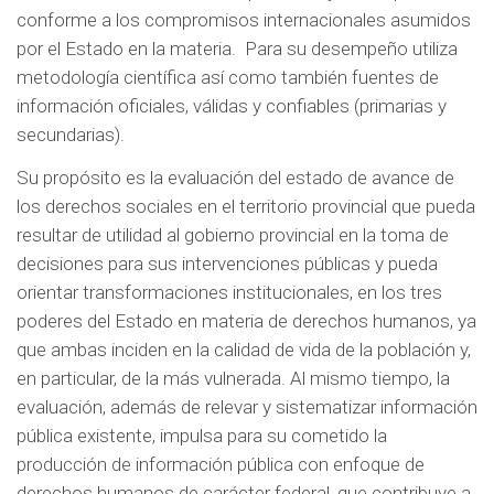
d
conforme a los compromisos internacionales asumidos
o
por el Estado en la materia. Para su desempeño utiliza
p
metodología científica así como también fuentes de
r
información oficiales, válidas y confiables (primarias y
i
secundarias).
n
Su propósito es la evaluación del estado de avance de
c
los derechos sociales en el territorio provincial que pueda
i
resultar de utilidad al gobierno provincial en la toma de
p
decisiones para sus intervenciones públicas y pueda
a
orientar transformaciones institucionales, en los tres
l
poderes del Estado en materia de derechos humanos, ya
que ambas inciden en la calidad de vida de la población y,
en particular, de la más vulnerada. Al mismo tiempo, la
evaluación, además de relevar y sistematizar información
pública existente, impulsa para su cometido la
producción de información pública con enfoque de
derechos humanos de carácter federal, que contribuye a