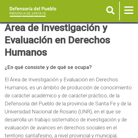
Buscar
Tog
nav
P
Área de Investigación y
a
Evaluación en Derechos
s
Humanos
a
r
a
¿En qué consiste y de qué se ocupa?
l
El Área de Investigación y Evaluación en Derechos
c
Humanos, es un ámbito de producción de conocimiento
o
de carácter académico y de carácter práctico, de la
n
Defensoría del Pueblo de la provincia de Santa Fe y de la
t
Universidad Nacional de Rosario (UNR), en el que se
e
desarrolla un trabajo sistemático de investigación y de
n
evaluación de avances en derechos sociales en el
i
territorio santafesino, a nivel provincial y municipal,