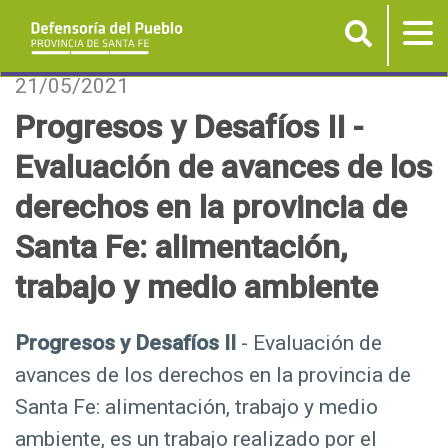
Buscar
Tog
nav
P
21/05/2021
a
Progresos y Desafíos II -
s
Evaluación de avances de los
a
r
derechos en la provincia de
a
Santa Fe: alimentación,
l
c
trabajo y medio ambiente
o
n
Progresos y Desafíos II
- Evaluación de
t
avances de los derechos en la provincia de
e
n
Santa Fe: alimentación, trabajo y medio
i
ambiente, es un trabajo realizado por el