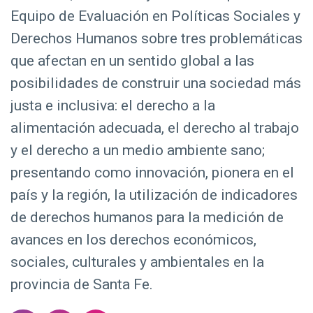
d
Equipo de Evaluación en Políticas Sociales y
o
Derechos Humanos sobre tres problemáticas
p
que afectan en un sentido global a las
r
posibilidades de construir una sociedad más
i
n
justa e inclusiva: el derecho a la
c
alimentación adecuada, el derecho al trabajo
i
y el derecho a un medio ambiente sano;
p
presentando como innovación, pionera en el
a
país y la región, la utilización de indicadores
l
de derechos humanos para la medición de
avances en los derechos económicos,
sociales, culturales y ambientales en la
provincia de Santa Fe.