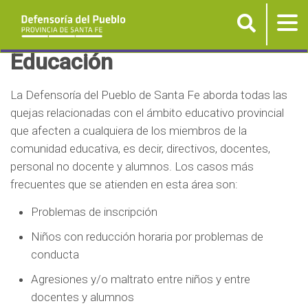
Buscar
Tog
nav
P
Educación
a
s
La Defensoría del Pueblo de Santa Fe aborda todas las
a
quejas relacionadas con el ámbito educativo provincial
r
que afecten a cualquiera de los miembros de la
a
comunidad educativa, es decir, directivos, docentes,
personal no docente y alumnos. Los casos más
l
frecuentes que se atienden en esta área son:
c
o
Problemas de inscripción
n
Niños con reducción horaria por problemas de
t
conducta
e
n
Agresiones y/o maltrato entre niños y entre
docentes y alumnos
i