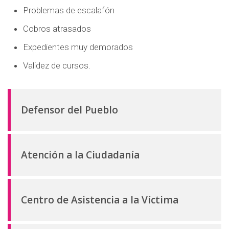
d
Problemas de escalafón
o
Cobros atrasados
p
Expedientes muy demorados
r
i
Validez de cursos.
n
c
i
Defensor del Pueblo
p
a
l
Atención a la Ciudadanía
Centro de Asistencia a la Víctima