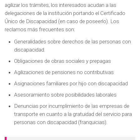
d
agilizar los trámites, los interesados acudan a las
o
delegaciones de la institución portando el Certificado
p
Único de Discapacidad (en caso de poseerlo). Los
r
reclamos más frecuentes son:
i
Generalidades sobre derechos de las personas con
n
discapacidad.
c
Obligaciones de obras sociales y prepagas
i
p
Agilizaciones de pensiones no contributivas
a
Asignaciones familiares por hijo con discapacidad
l
Asesoramiento sobre posibilidades laborales
Denuncias por incumplimiento de las empresas de
transporte en cuanto a la gratuidad del servicio para
personas con discapacidad (franquicias).