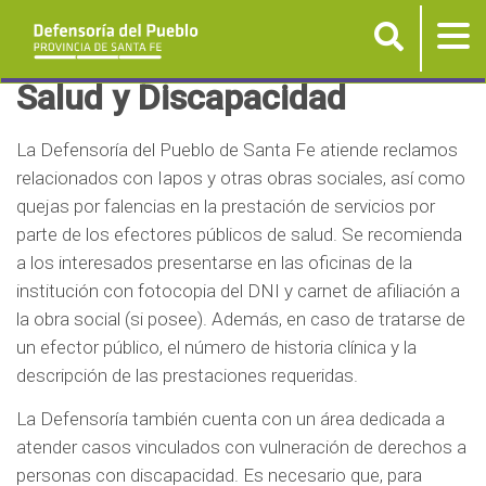
Buscar
Tog
nav
P
Salud y Discapacidad
a
s
La Defensoría del Pueblo de Santa Fe atiende reclamos
a
relacionados con Iapos y otras obras sociales, así como
r
quejas por falencias en la prestación de servicios por
a
parte de los efectores públicos de salud. Se recomienda
a los interesados presentarse en las oficinas de la
l
institución con fotocopia del DNI y carnet de afiliación a
c
la obra social (si posee). Además, en caso de tratarse de
o
un efector público, el número de historia clínica y la
n
descripción de las prestaciones requeridas.
t
e
La Defensoría también cuenta con un área dedicada a
n
atender casos vinculados con vulneración de derechos a
i
personas con discapacidad. Es necesario que, para