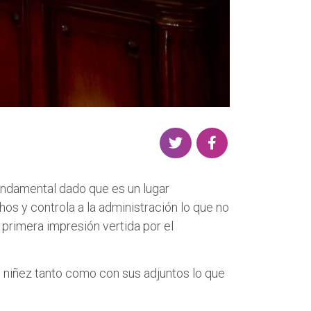
S
S
h
h
a
a
 fundamental dado que es un lugar
r
r
os y controla a la administración lo que no
e
e
primera impresión vertida por el
o
o
n
n
T
F
niñez tanto como con sus adjuntos lo que
w
a
i
c