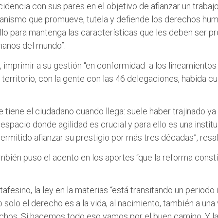
ncidencia con sus pares en el objetivo de afianzar un trab
nismo que promueve, tutela y defiende los derechos huma
lo para mantenga las características que les deben ser pr
manos del mundo”.
o, imprimir a su gestión “en conformidad a los lineamiento
 territorio, con la gente con las 46 delegaciones, habida c
ue tiene el ciudadano cuando llega: suele haber trajinado ya
espacio donde agilidad es crucial y para ello es una insti
ermitido afianzar su prestigio por más tres décadas”, resa
bién puso el acento en los aportes “que la reforma consti
tafesino, la ley en la materias “está transitando un period
no solo el derecho es a la vida, al nacimiento, también a una 
echos. Si hacemos todo eso vamos por el buen camino. Y 