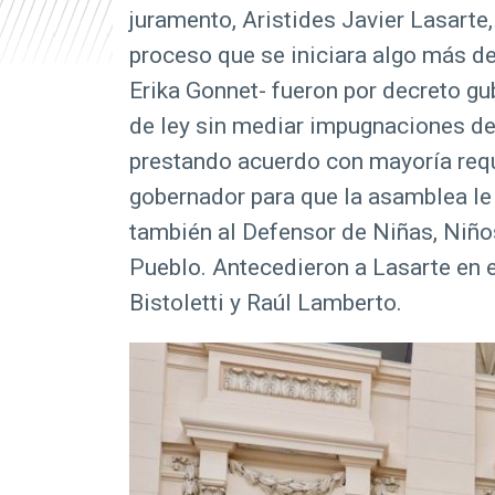
juramento, Aristides Javier Lasarte
r
proceso que se iniciara algo más d
i
n
Erika Gonnet- fueron por decreto gu
c
de ley sin mediar impugnaciones de 
i
prestando acuerdo con mayoría requ
p
gobernador para que la asamblea le 
a
también al Defensor de Niñas, Niños
l
Pueblo. Antecedieron a Lasarte en 
Bistoletti y Raúl Lamberto.