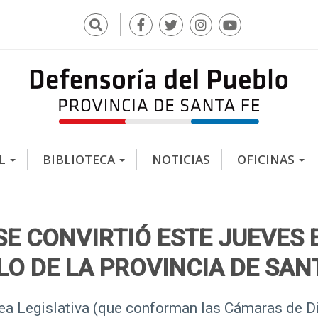
Buscar
F
T
I
Y
a
w
n
o
c
i
s
u
e
t
t
t
b
t
a
u
o
e
g
b
o
r
r
e
k
a
AL
BIBLIOTECA
NOTICIAS
OFICINAS
m
SE CONVIRTIÓ ESTE JUEVES 
O DE LA PROVINCIA DE SAN
lea Legislativa (que conforman las Cámaras de D