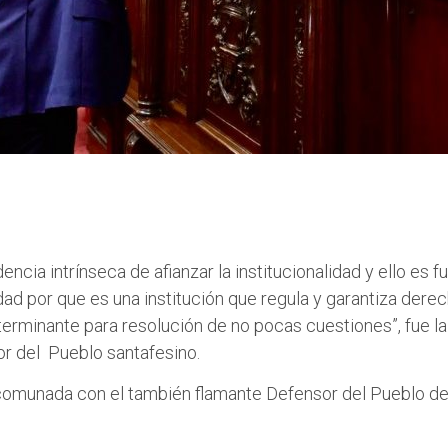
encia intrínseca de afianzar la institucionalidad y ello es
 por que es una institución que regula y garantiza derech
rminante para resolución de no pocas cuestiones”, fue la 
r del Pueblo santafesino.
comunada con el también flamante Defensor del Pueblo de 