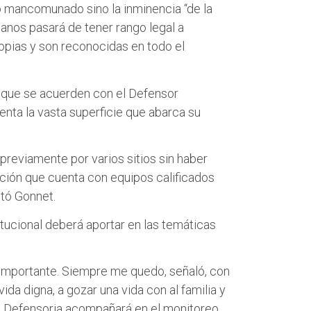
ajo mancomunado sino la inminencia “de la
t
e
nos pasará de tener rango legal a
t
b
opias y son reconocidas en todo el
e
o
r
o
k
s que se acuerden con el Defensor
uenta la vasta superficie que abarca su
 previamente por varios sitios sin haber
tución que cuenta con equipos calificados
ltó Gonnet.
tucional deberá aportar en las temáticas
o importante. Siempre me quedo, señaló, con
vida digna, a gozar una vida con al familia y
la Defensoria acompañará en el monitoreo