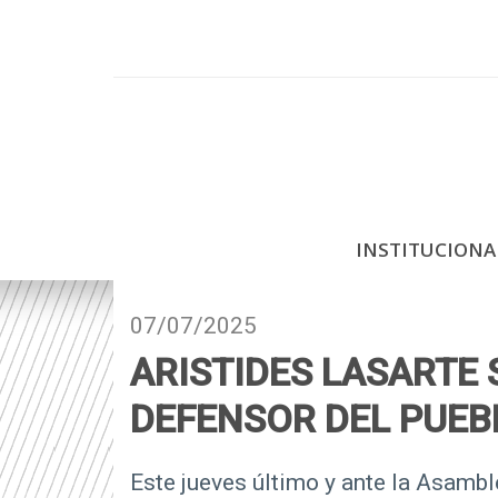
P
a
s
a
r
a
l
c
INSTITUCION
o
n
t
07/07/2025
e
ARISTIDES LASARTE 
n
i
DEFENSOR DEL PUEBL
d
o
Este jueves último y ante la Asamb
p