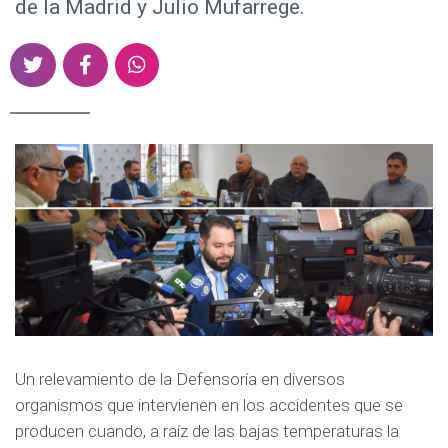
de la Madrid y Julio Mufarrege.
S
S
S
h
h
h
a
a
a
r
r
r
e
e
e
o
o
o
n
n
n
T
F
W
w
a
h
i
c
a
t
e
t
t
b
s
e
o
a
Un relevamiento de la Defensoría en diversos
r
o
p
organismos que intervienen en los accidentes que se
k
p
producen cuando, a raíz de las bajas temperaturas la