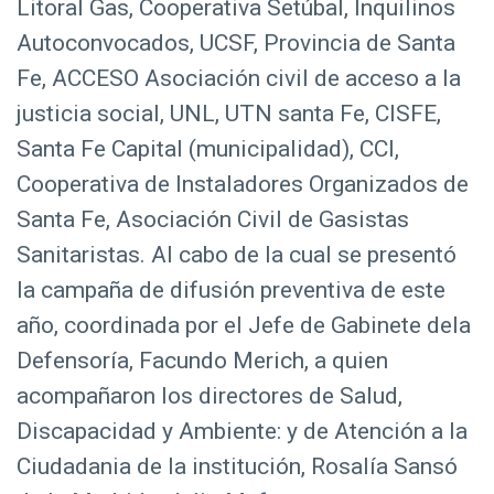
Litoral Gas, Cooperativa Setúbal, Inquilinos
d
Autoconvocados, UCSF, Provincia de Santa
o
p
Fe, ACCESO Asociación civil de acceso a la
r
justicia social, UNL, UTN santa Fe, CISFE,
i
Santa Fe Capital (municipalidad), CCI,
n
Cooperativa de Instaladores Organizados de
c
Santa Fe, Asociación Civil de Gasistas
i
p
Sanitaristas. Al cabo de la cual se presentó
a
la campaña de difusión preventiva de este
l
año, coordinada por el Jefe de Gabinete dela
Defensoría, Facundo Merich, a quien
acompañaron los directores de Salud,
Discapacidad y Ambiente: y de Atención a la
Ciudadania de la institución, Rosalía Sansó