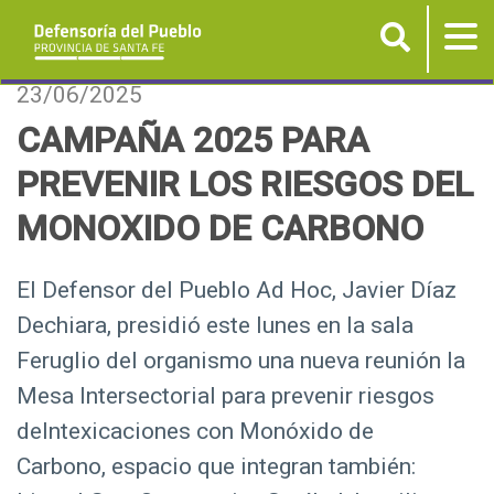
Buscar
Tog
nav
P
23/06/2025
a
CAMPAÑA 2025 PARA
s
PREVENIR LOS RIESGOS DEL
a
r
MONOXIDO DE CARBONO
a
l
El Defensor del Pueblo Ad Hoc, Javier Díaz
c
Dechiara, presidió este lunes en la sala
o
n
Feruglio del organismo una nueva reunión la
t
Mesa Intersectorial para prevenir riesgos
e
deIntexicaciones con Monóxido de
n
Carbono, espacio que integran también:
i