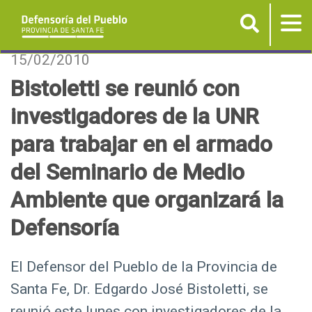
Buscar
Tog
nav
P
15/02/2010
a
Bistoletti se reunió con
s
investigadores de la UNR
a
r
para trabajar en el armado
a
del Seminario de Medio
l
c
Ambiente que organizará la
o
Defensoría
n
t
e
El Defensor del Pueblo de la Provincia de
n
Santa Fe, Dr. Edgardo José Bistoletti, se
i
reunió este lunes con investigadores de la