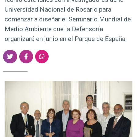
d
Universidad Nacional de Rosario para
o
comenzar a diseñar el Seminario Mundial de
p
r
Medio Ambiente que la Defensoría
i
organizará en junio en el Parque de España.
n
c
S
S
S
i
h
h
h
p
a
a
a
r
r
r
a
e
e
e
l
o
o
o
n
n
n
T
F
W
w
a
h
i
c
a
t
e
t