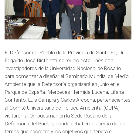
t
b
s
e
o
a
r
o
p
k
p
El Defensor del Pueblo de la Provincia de Santa Fe, Dr.
Edgardo José Bistoletti, se reunió este lunes con
investigadores de la Universidad Nacional de Rosario
para comenzar a diseñar el Seminario Mundial de Medio
Ambiente que la Defensoría organizará en junio en el
Parque de España. Mercedes Hermida Lucena, Liliana
Contento, Luis Campra y Carlos Arcocha, pertenecientes
al Comité Universitario de Política Ambiental (CUPA),
visitaron al Ombudsman en la Sede Rosario de la
Defensoría del Pueblo, donde debatieron acerca de los
temas que abordará y los objetivos que tendrá el