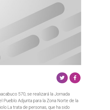
S
S
h
h
a
a
hacabuco 570, se realizará la Jornada
r
r
l Pueblo Adjunta para la Zona Norte de la
e
e
biolo.La trata de personas, que ha sido
o
o