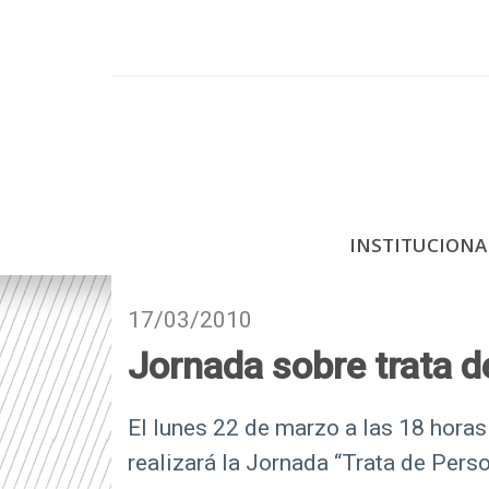
P
a
s
a
r
a
l
c
INSTITUCION
o
n
t
17/03/2010
e
Jornada sobre trata 
n
i
d
El lunes 22 de marzo a las 18 hora
o
realizará la Jornada “Trata de Per
p