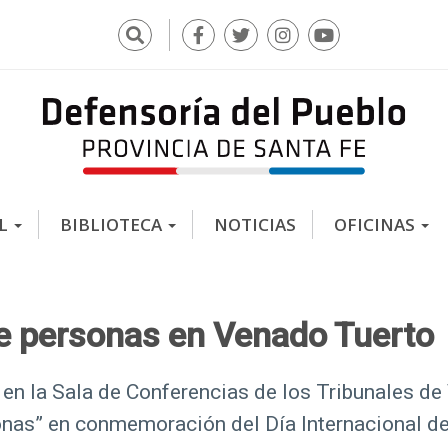
Buscar
F
T
I
Y
a
w
n
o
c
i
s
u
e
t
t
t
b
t
a
u
o
e
g
b
o
r
r
e
k
a
AL
BIBLIOTECA
NOTICIAS
OFICINAS
m
de personas en Venado Tuerto
s en la Sala de Conferencias de los Tribunales d
sonas” en conmemoración del Día Internacional de