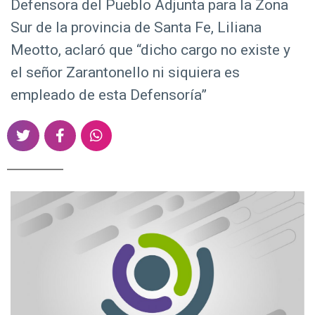
Defensora del Pueblo Adjunta para la Zona
d
Sur de la provincia de Santa Fe, Liliana
o
p
Meotto, aclaró que “dicho cargo no existe y
r
el señor Zarantonello ni siquiera es
i
empleado de esta Defensoría”
n
c
S
S
S
i
h
h
h
p
a
a
a
a
r
r
r
l
e
e
e
o
o
o
n
n
n
T
F
W
w
a
h
i
c
a
t
e
t