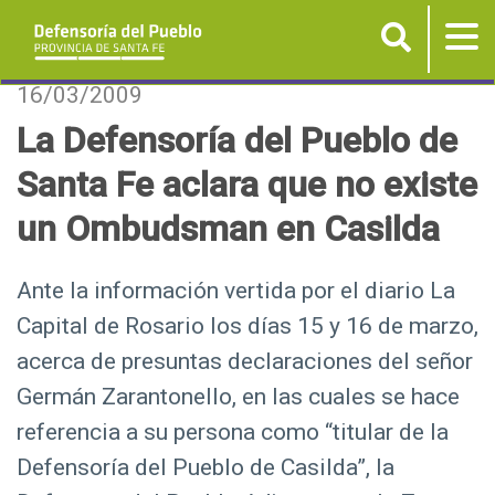
Buscar
Tog
nav
P
16/03/2009
a
La Defensoría del Pueblo de
s
Santa Fe aclara que no existe
a
r
un Ombudsman en Casilda
a
l
Ante la información vertida por el diario La
c
Capital de Rosario los días 15 y 16 de marzo,
o
n
acerca de presuntas declaraciones del señor
t
Germán Zarantonello, en las cuales se hace
e
referencia a su persona como “titular de la
n
Defensoría del Pueblo de Casilda”, la
i