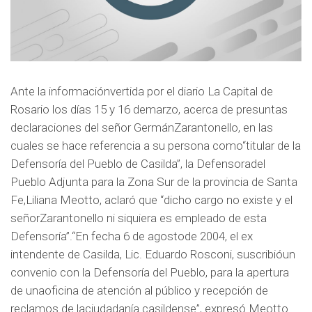
t
b
s
e
o
a
r
o
p
k
p
Ante la informaciónvertida por el diario La Capital de
Rosario los días 15 y 16 demarzo, acerca de presuntas
declaraciones del señor GermánZarantonello, en las
cuales se hace referencia a su persona como“titular de la
Defensoría del Pueblo de Casilda”, la Defensoradel
Pueblo Adjunta para la Zona Sur de la provincia de Santa
Fe,Liliana Meotto, aclaró que “dicho cargo no existe y el
señorZarantonello ni siquiera es empleado de esta
Defensoría”.“En fecha 6 de agostode 2004, el ex
intendente de Casilda, Lic. Eduardo Rosconi, suscribióun
convenio con la Defensoría del Pueblo, para la apertura
de unaoficina de atención al público y recepción de
reclamos de laciudadanía casildense”, expresó Meotto.