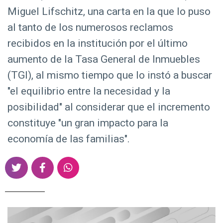
d
Miguel Lifschitz, una carta en la que lo puso
o
al tanto de los numerosos reclamos
p
recibidos en la institución por el último
r
aumento de la Tasa General de Inmuebles
i
n
(TGI), al mismo tiempo que lo instó a buscar
c
"el equilibrio entre la necesidad y la
i
posibilidad" al considerar que el incremento
p
constituye "un gran impacto para la
a
economía de las familias".
l
S
S
S
h
h
h
a
a
a
r
r
r
e
e
e