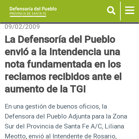
Buscar
Tog
nav
P
09/02/2009
a
La Defensoría del Pueblo
s
envió a la Intendencia una
a
r
nota fundamentada en los
a
reclamos recibidos ante el
l
c
aumento de la TGI
o
n
En una gestión de buenos oficios, la
t
Defensora del Pueblo Adjunta para la Zona
e
n
Sur del Provincia de Santa Fe A/C, Liliana
i
Meotto, envió al Intendente de Rosario,