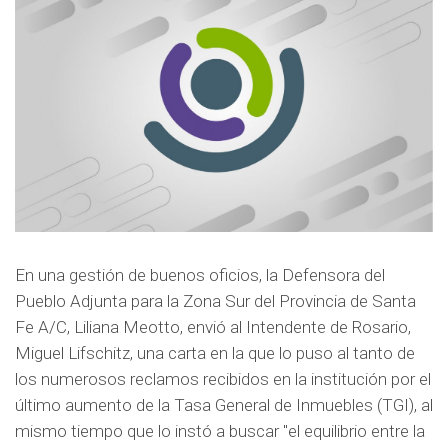
o
o
o
n
n
n
T
F
W
w
a
h
i
c
a
t
e
t
t
b
s
e
o
a
r
o
p
k
p
En una gestión de buenos oficios, la Defensora del
Pueblo Adjunta para la Zona Sur del Provincia de Santa
Fe A/C, Liliana Meotto, envió al Intendente de Rosario,
Miguel Lifschitz, una carta en la que lo puso al tanto de
los numerosos reclamos recibidos en la institución por el
último aumento de la Tasa General de Inmuebles (TGI), al
mismo tiempo que lo instó a buscar "el equilibrio entre la