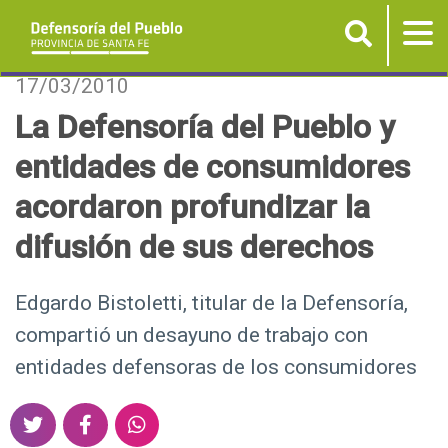
Buscar
Tog
nav
P
17/03/2010
a
La Defensoría del Pueblo y
s
entidades de consumidores
a
r
acordaron profundizar la
a
difusión de sus derechos
l
c
o
Edgardo Bistoletti, titular de la Defensoría,
n
compartió un desayuno de trabajo con
t
entidades defensoras de los consumidores
e
n
S
S
S
i
h
h
h