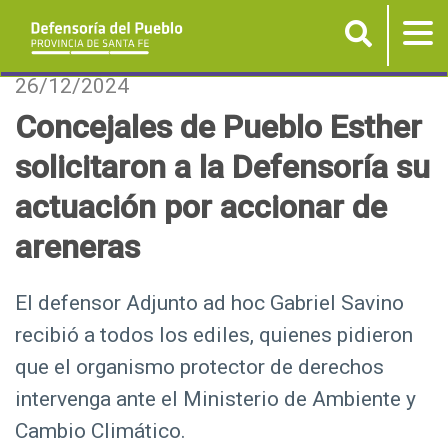
Buscar
Tog
nav
P
26/12/2024
a
Concejales de Pueblo Esther
s
solicitaron a la Defensoría su
a
r
actuación por accionar de
a
areneras
l
c
o
El defensor Adjunto ad hoc Gabriel Savino
n
recibió a todos los ediles, quienes pidieron
t
que el organismo protector de derechos
e
intervenga ante el Ministerio de Ambiente y
n
Cambio Climático.
i