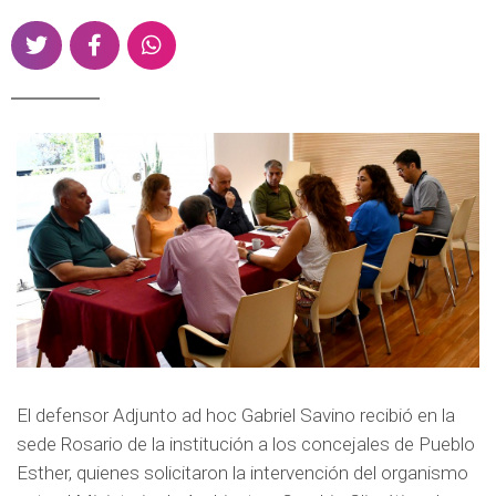
d
S
S
S
o
h
h
h
p
a
a
a
r
r
r
r
i
e
e
e
n
o
o
o
c
n
n
n
i
T
F
W
p
w
a
h
a
i
c
a
l
t
e
t
t
b
s
e
o
a
r
o
p
El defensor Adjunto ad hoc Gabriel Savino recibió en la
k
p
sede Rosario de la institución a los concejales de Pueblo
Esther, quienes solicitaron la intervención del organismo