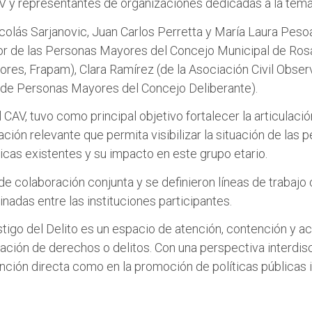
 y representantes de organizaciones dedicadas a la temá
icolás Sarjanovic, Juan Carlos Perretta y María Laura Pesoa
or de las Personas Mayores del Concejo Municipal de Rosa
es, Frapam), Clara Ramírez (de la Asociación Civil Observ
ía de Personas Mayores del Concejo Deliberante).
 CAV, tuvo como principal objetivo fortalecer la articulació
ción relevante que permita visibilizar la situación de las
licas existentes y su impacto en este grupo etario.
de colaboración conjunta y se definieron líneas de traba
nadas entre las instituciones participantes.
Testigo del Delito es un espacio de atención, contención 
ración de derechos o delitos. Con una perspectiva interdi
ención directa como en la promoción de políticas públicas i