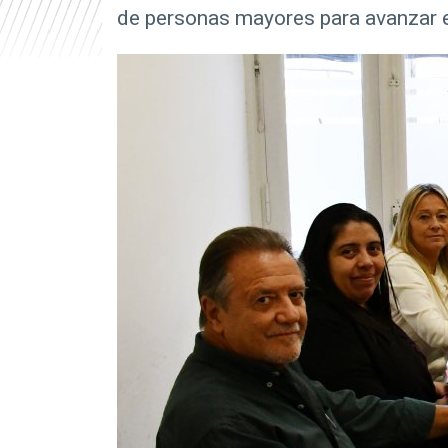
de personas mayores para avanzar e
r
i
n
c
i
p
a
l