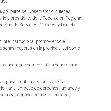
tica.
o
o
n
n
, por parte del Observatorio, quienes
T
F
rio y presidente de la Federación Regional
w
a
atorio de Servicios Públicos) y Daniela
i
c
t
e
n interinstitucional, promoviendo el
t
b
 personas mayores en la provincia, así como
e
o
r
o
k
jo comunes, que comenzarán a concretarse
y acompañamiento a personas que han
sciplinaria, enfoque de derechos humanos y
nclusivas, brindando asistencia legal,