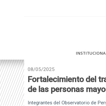
P
a
s
a
r
a
l
c
INSTITUCION
o
n
t
08/05/2025
e
Fortalecimiento del tr
n
i
de las personas mayo
d
o
Integrantes del Observatorio de Pe
p