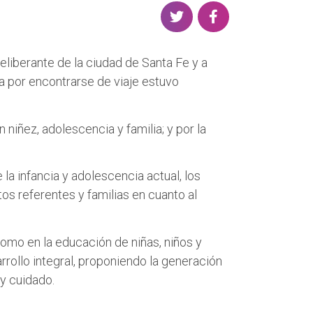
S
S
h
h
a
a
Deliberante de la ciudad de Santa Fe y a
r
r
ta por encontrarse de viaje estuvo
e
e
o
o
n
n
 niñez, adolescencia y familia; y por la
T
F
w
a
la infancia y adolescencia actual, los
i
c
os referentes y familias en cuanto al
t
e
t
b
e
o
como en la educación de niñas, niños y
r
o
rrollo integral, proponiendo la generación
k
 y cuidado.