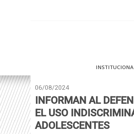
P
a
s
a
r
a
l
c
INSTITUCION
o
n
t
06/08/2024
e
INFORMAN AL DEFEN
n
i
EL USO INDISCRIMIN
d
ADOLESCENTES
o
p