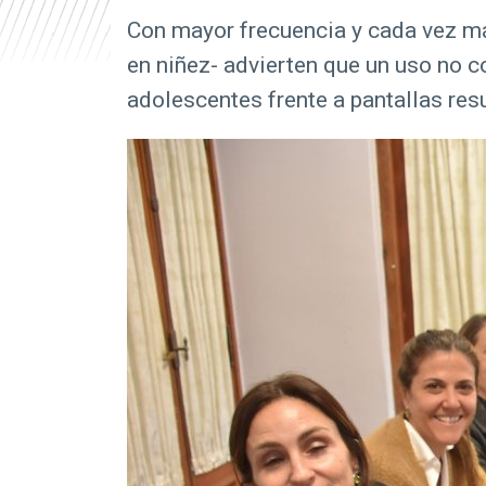
r
Con mayor frecuencia y cada vez má
i
en niñez- advierten que un uso no c
n
adolescentes frente a pantallas resu
c
i
p
a
l