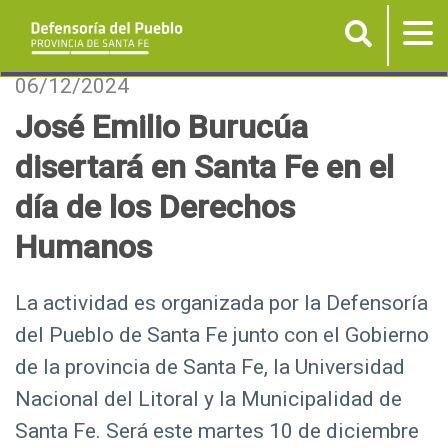
Buscar
Tog
nav
P
06/12/2024
a
José Emilio Burucúa
s
disertará en Santa Fe en el
a
r
día de los Derechos
a
Humanos
l
c
o
La actividad es organizada por la Defensoría
n
del Pueblo de Santa Fe junto con el Gobierno
t
de la provincia de Santa Fe, la Universidad
e
Nacional del Litoral y la Municipalidad de
n
Santa Fe. Será este martes 10 de diciembre
i