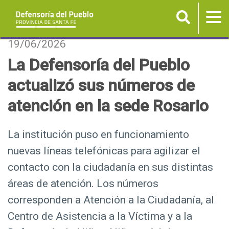
Buscar
Tog
nav
P
19/06/2026
a
La Defensoría del Pueblo
s
actualizó sus números de
a
r
atención en la sede Rosario
a
l
La institución puso en funcionamiento
c
nuevas líneas telefónicas para agilizar el
o
n
contacto con la ciudadanía en sus distintas
t
áreas de atención. Los números
e
corresponden a Atención a la Ciudadanía, al
n
Centro de Asistencia a la Víctima y a la
i