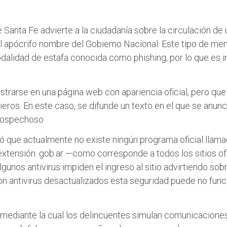
e Santa Fe advierte a la ciudadanía sobre la circulación d
l apócrifo nombre del Gobierno Nacional. Este tipo de me
odalidad de estafa conocida como phishing, por lo que es 
istrarse en una página web con apariencia oficial, pero qu
ieros. En este caso, se difunde un texto en el que se anun
 sospechoso.
ó que actualmente no existe ningún programa oficial llama
 extensión .gob.ar —como corresponde a todos los sitios ofic
lgunos antivirus impiden el ingreso al sitio advirtiendo sob
n antivirus desactualizados esta seguridad puede no funci
al mediante la cual los delincuentes simulan comunicaciones