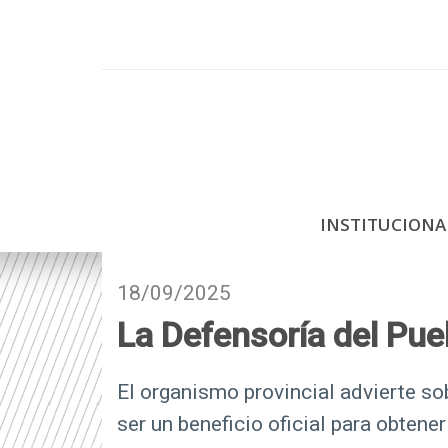
P
a
s
a
r
a
l
c
INSTITUCION
o
n
t
18/09/2025
e
La Defensoría del Pue
n
i
d
El organismo provincial advierte so
o
ser un beneficio oficial para obten
p