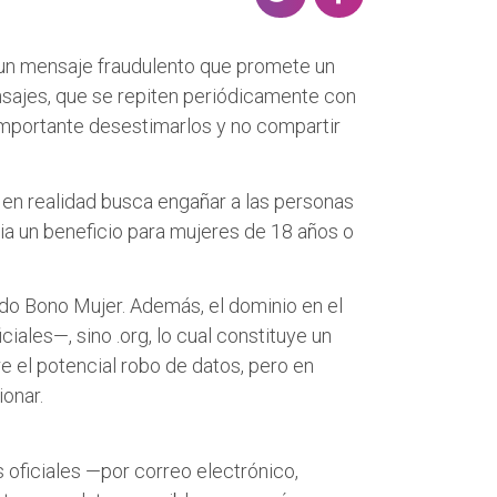
h
h
a
a
e un mensaje fraudulento que promete un
r
r
nsajes, que se repiten periódicamente con
e
e
importante desestimarlos y no compartir
o
o
n
n
T
F
e en realidad busca engañar a las personas
w
a
cia un beneficio para mujeres de 18 años o
i
c
t
e
do Bono Mujer. Además, el dominio en el
t
b
iales—, sino .org, lo cual constituye un
e
o
re el potencial robo de datos, pero en
r
o
onar.
k
 oficiales —por correo electrónico,