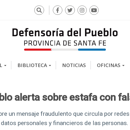
Buscar
F
T
I
Y
a
w
n
o
c
i
s
u
e
t
t
t
b
t
a
u
o
e
g
b
o
r
r
e
k
a
AL
BIBLIOTECA
NOTICIAS
OFICINAS
m
blo alerta sobre estafa con fa
bre un mensaje fraudulento que circula por rede
er datos personales y financieros de las personas