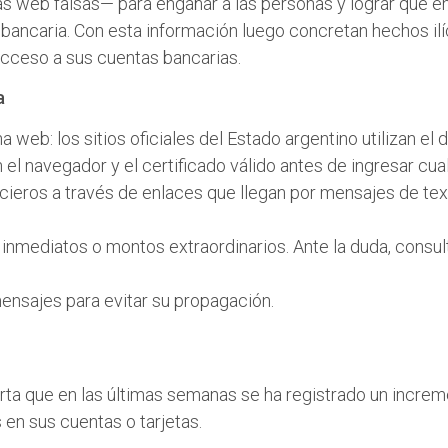
as web falsas— para engañar a las personas y lograr que
 bancaria. Con esta información luego concretan hechos il
acceso a sus cuentas bancarias.
a
 web: los sitios oficiales del Estado argentino utilizan el d
l navegador y el certificado válido antes de ingresar cual
ncieros a través de enlaces que llegan por mensajes de te
nmediatos o montos extraordinarios. Ante la duda, consult
mensajes para evitar su propagación.
lerta que en las últimas semanas se ha registrado un incr
en sus cuentas o tarjetas.