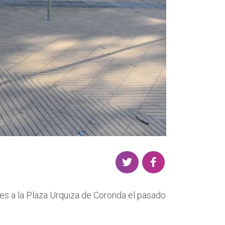
S
S
h
h
a
a
les a la Plaza Urquiza de Coronda el pasado
r
r
e
e