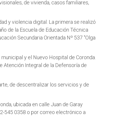
o
o
sionales, de vivienda, casos familiares,
n
n
T
F
d y violencia digital. La primera se realizó
w
a
. año de la Escuela de Educación Técnica
i
c
ducación Secundaria Orientada Nº 537 "Olga
t
e
t
b
e
o
l municipal y el Nuevo Hospital de Coronda.
r
o
 Atención Integral de la Defensoría de
k
rte, de descentralizar los servicios y de
onda, ubicada en calle Juan de Garay
2-545 0358 o por correo electrónico a