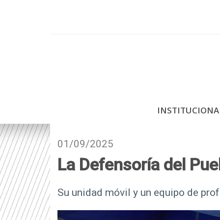
P
a
s
a
r
a
l
c
INSTITUCION
o
n
t
01/09/2025
e
La Defensoría del Pu
n
i
d
Su unidad móvil y un equipo de pro
o
p