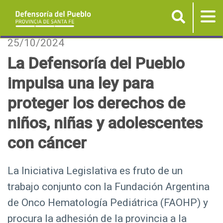
Buscar
Tog
nav
P
25/10/2024
a
La Defensoría del Pueblo
s
impulsa una ley para
a
r
proteger los derechos de
a
niños, niñas y adolescentes
l
c
con cáncer
o
n
La Iniciativa Legislativa es fruto de un
t
trabajo conjunto con la Fundación Argentina
e
n
de Onco Hematología Pediátrica (FAOHP) y
i
procura la adhesión de la provincia a la