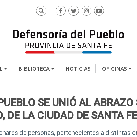
Buscar
F
T
I
Y
a
w
n
o
c
i
s
u
e
t
t
t
b
t
a
u
o
e
g
b
o
r
r
e
k
a
AL
BIBLIOTECA
NOTICIAS
OFICINAS
m
PUEBLO SE UNIÓ AL ABRAZO
, DE LA CIUDAD DE SANTA F
enares de personas, pertenecientes a distintas o