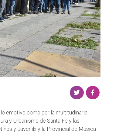
S
S
h
h
a
a
r lo emotivo como por la multitudinaria
r
r
tura y Urbanismo de Santa Fe y las
e
e
iños y Juvenil» y la Provincial de Música
o
o