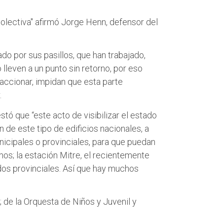
n
n
T
F
colectiva" afirmó Jorge Henn, defensor del
w
a
i
c
do por sus pasillos, que han trabajado,
t
e
lleven a un punto sin retorno, por eso
t
b
accionar, impidan que esta parte
e
o
.
r
o
k
stó que “este acto de visibilizar el estado
de este tipo de edificios nacionales, a
nicipales o provinciales, para que puedan
mos; la estación Mitre, el recientemente
dos provinciales. Así que hay muchos
; de la Orquesta de Niños y Juvenil y