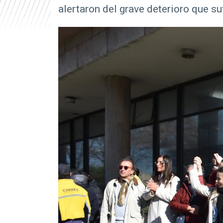
alertaron del grave deterioro que suf
r
i
n
c
i
p
a
l