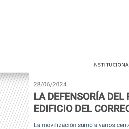
P
a
s
a
r
a
l
c
INSTITUCION
o
n
t
28/06/2024
e
LA DEFENSORÍA DEL 
n
i
EDIFICIO DEL CORREO
d
o
La movilización sumó a varios cent
p