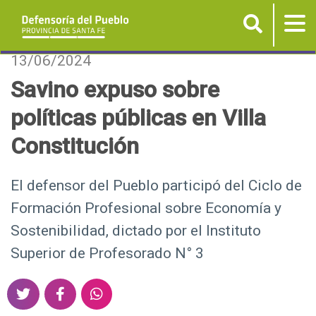
Buscar
Tog
nav
P
13/06/2024
a
Savino expuso sobre
s
políticas públicas en Villa
a
r
Constitución
a
l
El defensor del Pueblo participó del Ciclo de
c
Formación Profesional sobre Economía y
o
n
Sostenibilidad, dictado por el Instituto
t
Superior de Profesorado N° 3
e
n
S
S
S
i
h
h
h