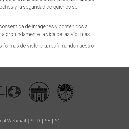
r
r
echos y la seguridad de quienes se
e
e
o
o
n
n
no consentida de imágenes y contenidos a
T
F
ta profundamente la vida de las víctimas.
w
a
as formas de violencia, reafirmando nuestro
i
c
t
e
t
b
e
o
r
o
k
o al Webmail
|
STD
|
SE
|
SC