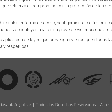
o que refuerza el compromiso con la protección de los der
hibir cualquier forma de acoso, hostigamiento o difusión 
rácticas constituyen una forma grave de violencia que afec
 la aplicación de leyes que prevengan y erradiquen todas l
a y respetuosa.
iasantafe.gob.ar | Todos los Derechos Reservados |
Acces