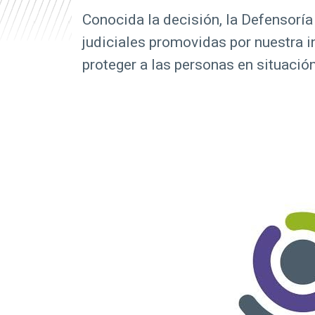
r
Conocida la decisión, la Defensorí
i
judiciales promovidas por nuestra i
n
proteger a las personas en situación
c
i
p
a
l