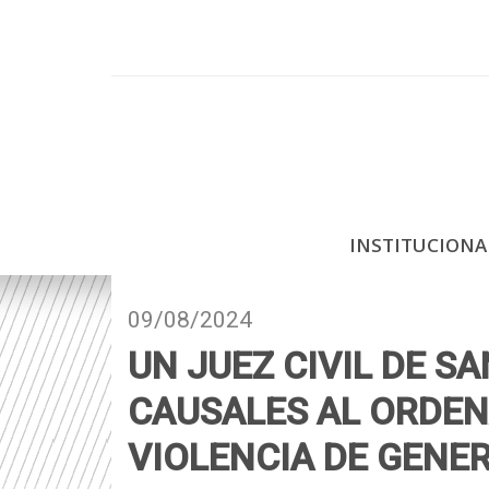
P
a
s
a
r
a
l
c
INSTITUCION
o
n
t
09/08/2024
e
UN JUEZ CIVIL DE S
n
i
CAUSALES AL ORDEN
d
VIOLENCIA DE GENE
o
p