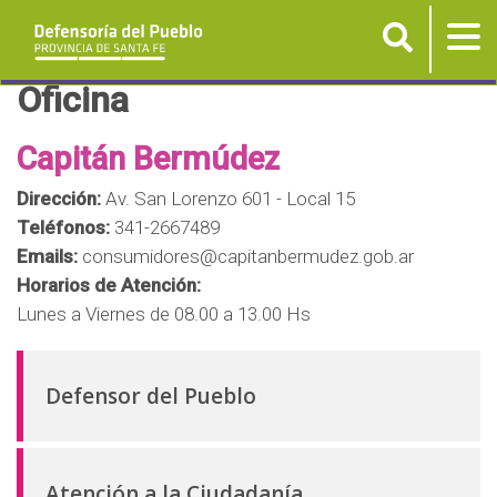
Buscar
Tog
nav
P
Oficina
a
s
Capitán Bermúdez
a
Dirección:
Av. San Lorenzo 601 - Local 15
r
Teléfonos:
341-2667489
a
Emails:
consumidores@capitanbermudez.gob.ar
l
Horarios de Atención:
c
Lunes a Viernes de 08.00 a 13.00 Hs
o
n
t
Defensor del Pueblo
e
n
i
Atención a la Ciudadanía