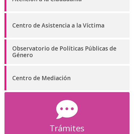
d
o
p
Centro de Asistencia a la Víctima
r
i
n
Observatorio de Políticas Públicas de
c
Género
i
p
a
Centro de Mediación
l
Trámites