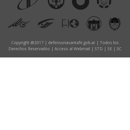
d
o
p
r
i
n
Copyright @2017 | defensoriasantafe.gob.ar | Todos los
Derechos Reservados |
Acceso al Webmail
|
STD
|
SE
|
SC
c
i
p
a
l