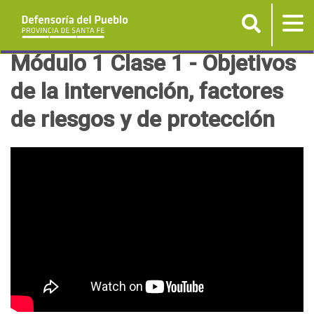
Buscar
Tog
nav
P
Módulo 1 Clase 1 - Objetivos
a
de la intervención, factores
s
de riesgos y de protección
a
r
a
l
c
o
n
t
e
n
i