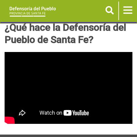
Buscar
Tog
nav
P
¿Qué hace la Defensoría del
a
Pueblo de Santa Fe?
s
a
r
a
l
c
o
n
t
e
n
i