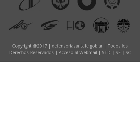
d
o
p
r
i
n
Copyright @2017 | defensoriasantafe.gob.ar | Todos los
Derechos Reservados |
Acceso al Webmail
|
STD
|
SE
|
SC
c
i
p
a
l