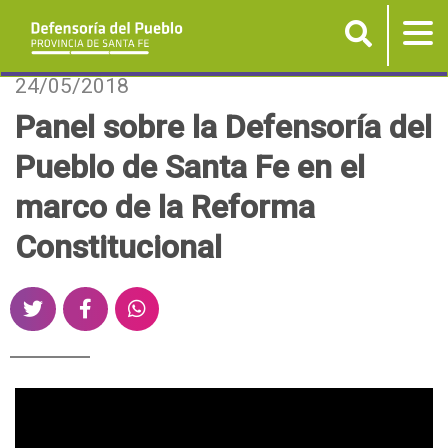
Buscar
Tog
nav
P
24/05/2018
a
Panel sobre la Defensoría del
s
Pueblo de Santa Fe en el
a
r
marco de la Reforma
a
Constitucional
l
c
o
S
S
S
n
h
h
h
t
a
a
a
r
r
r
e
P
e
e
e
n
o
o
o
i