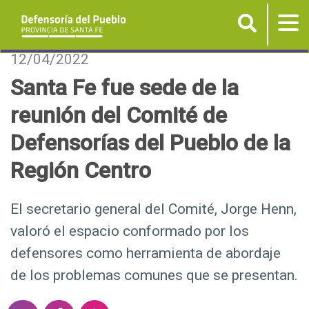
Buscar
Tog
nav
P
12/04/2022
a
Santa Fe fue sede de la
s
reunión del Comité de
a
r
Defensorías del Pueblo de la
a
Región Centro
l
c
o
El secretario general del Comité, Jorge Henn,
n
valoró el espacio conformado por los
t
defensores como herramienta de abordaje
e
de los problemas comunes que se presentan.
n
i
S
S
S