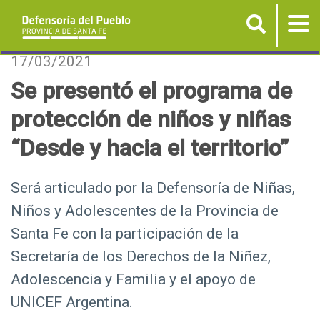
Buscar
Tog
nav
P
17/03/2021
a
Se presentó el programa de
s
protección de niños y niñas
a
r
“Desde y hacia el territorio”
a
l
Será articulado por la Defensoría de Niñas,
c
Niños y Adolescentes de la Provincia de
o
n
Santa Fe con la participación de la
t
Secretaría de los Derechos de la Niñez,
e
Adolescencia y Familia y el apoyo de
n
UNICEF Argentina.
i