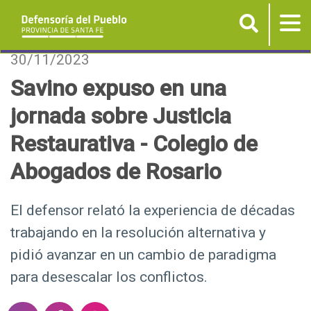
Buscar
Tog
nav
P
30/11/2023
a
Savino expuso en una
s
jornada sobre Justicia
a
r
Restaurativa - Colegio de
a
Abogados de Rosario
l
c
o
El defensor relató la experiencia de décadas
n
trabajando en la resolución alternativa y
t
pidió avanzar en un cambio de paradigma
e
para desescalar los conflictos.
n
i
S
S
S