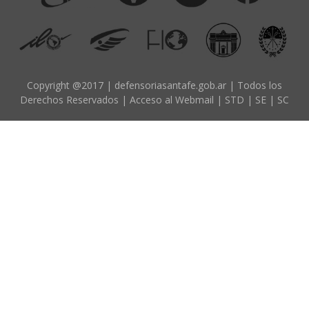
d
o
p
r
i
Copyright @2017 | defensoriasantafe.gob.ar | Todos los
Derechos Reservados |
Acceso al Webmail
|
STD
|
SE
|
SC
n
c
i
p
a
l