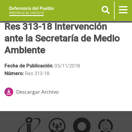
Buscar
Tog
nav
P
Res 313-18 Intervención
a
ante la Secretaría de Medio
s
Ambiente
a
r
a
Fecha de Publicación:
05/11/2018
l
Número:
Res 313-18
c
o
Descargar Archivo
n
t
e
n
i