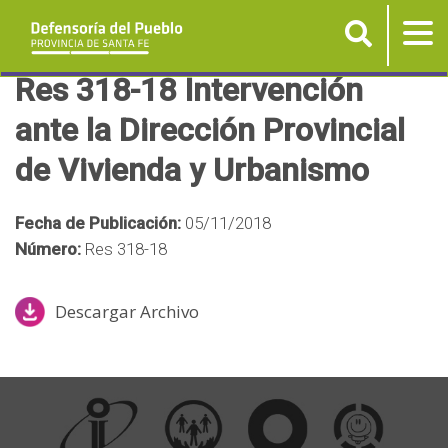
Buscar
Tog
nav
P
Res 318-18 Intervención
a
ante la Dirección Provincial
s
de Vivienda y Urbanismo
a
r
a
Fecha de Publicación:
05/11/2018
l
Número:
Res 318-18
c
o
Descargar Archivo
n
t
e
n
i