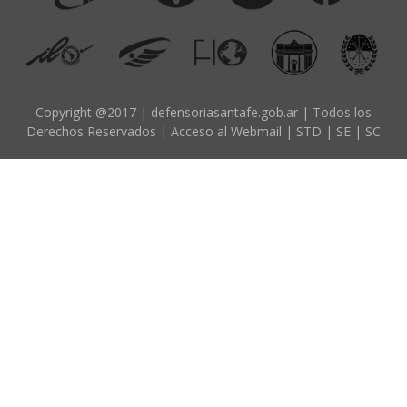
d
o
p
r
i
Copyright @2017 | defensoriasantafe.gob.ar | Todos los
Derechos Reservados |
Acceso al Webmail
|
STD
|
SE
|
SC
n
c
i
p
a
l