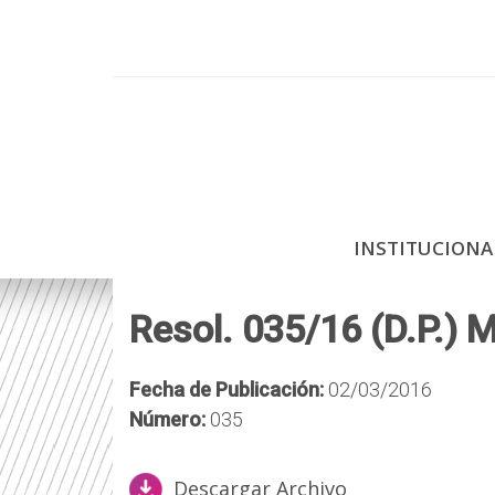
P
a
s
a
r
a
l
c
INSTITUCION
o
n
t
Resol. 035/16 (D.P.) M
e
n
Fecha de Publicación:
02/03/2016
i
Número:
035
d
o
Descargar Archivo
p