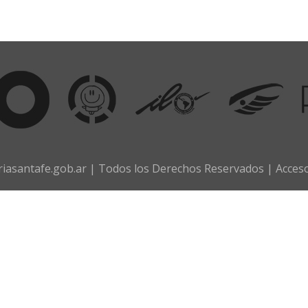
iasantafe.gob.ar | Todos los Derechos Reservados |
Acces