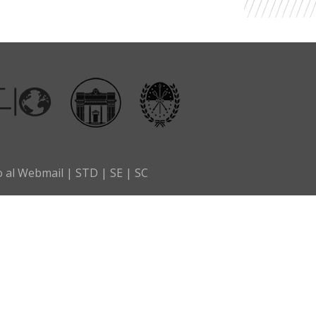
o al Webmail
|
STD
|
SE
|
SC