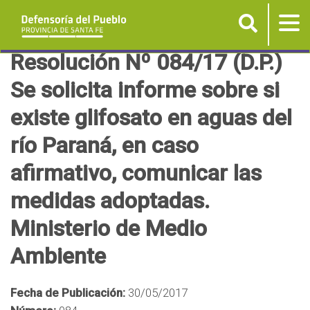
Buscar
Tog
nav
P
Resolución Nº 084/17 (D.P.)
a
Se solicita informe sobre si
s
existe glifosato en aguas del
a
r
río Paraná, en caso
a
afirmativo, comunicar las
l
c
medidas adoptadas.
o
Ministerio de Medio
n
t
Ambiente
e
n
Fecha de Publicación:
30/05/2017
i