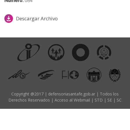
Número:
084
d
o
Descargar Archivo
p
r
i
n
c
i
p
a
l
Copyright @2017 | defensoriasantafe.gob.ar | Todos los
Derechos Reservados |
Acceso al Webmail
|
STD
|
SE
|
SC