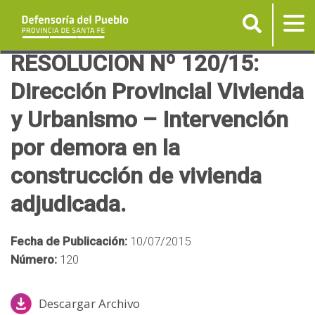
Buscar
Tog
nav
P
RESOLUCIÓN Nº 120/15:
a
Dirección Provincial Vivienda
s
y Urbanismo – Intervención
a
r
por demora en la
a
construcción de vivienda
l
c
adjudicada.
o
n
Fecha de Publicación:
10/07/2015
t
Número:
120
e
n
Descargar Archivo
i