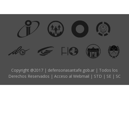
d
o
p
r
i
n
c
i
p
Copyright @2017 | defensoriasantafe.gob.ar | Todos los
a
Derechos Reservados |
Acceso al Webmail
|
STD
|
SE
|
SC
l