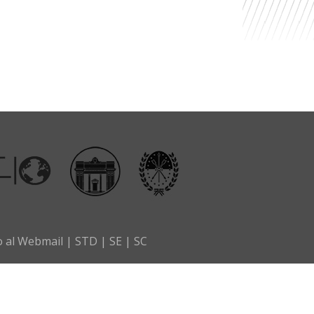
o al Webmail
|
STD
|
SE
|
SC