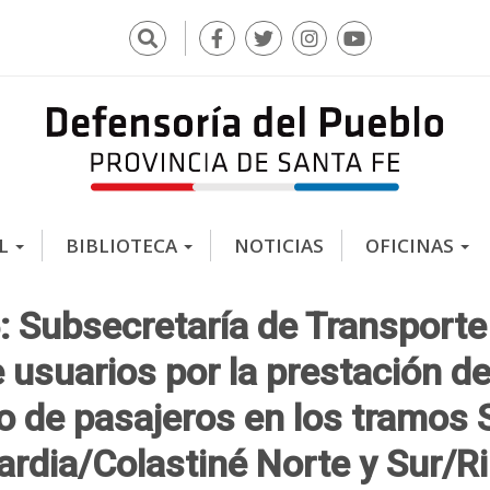
Buscar
F
T
I
Y
a
w
n
o
c
i
s
u
e
t
t
t
b
t
a
u
o
e
g
b
o
r
r
e
k
a
AL
BIBLIOTECA
NOTICIAS
OFICINAS
m
 Subsecretaría de Transporte 
usuarios por la prestación de
o de pasajeros en los tramos
rdia/Colastiné Norte y Sur/R