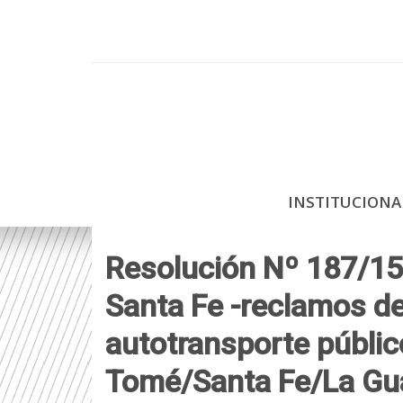
P
a
s
a
r
a
l
c
INSTITUCION
o
n
t
Resolución Nº 187/15:
e
Santa Fe -reclamos de 
n
i
autotransporte públic
d
Tomé/Santa Fe/La Gua
o
p