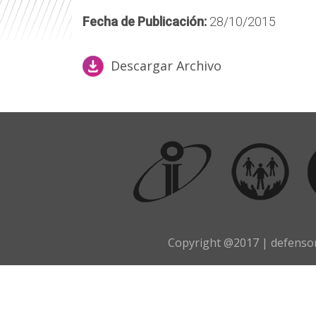
r
Fecha de Publicación:
28/10/2015
i
n
Descargar Archivo
c
i
p
a
l
Copyright @2017 | defensor