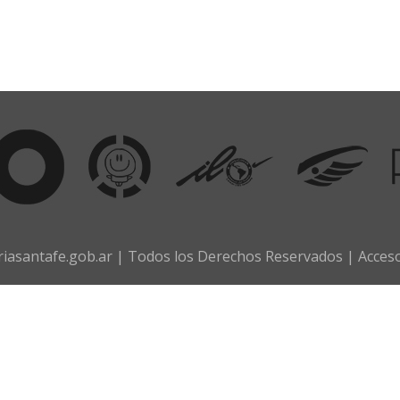
iasantafe.gob.ar | Todos los Derechos Reservados |
Acces