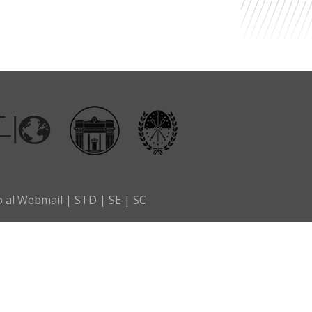
o al Webmail
|
STD
|
SE
|
SC