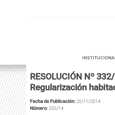
P
a
s
a
r
a
l
c
INSTITUCION
o
n
t
RESOLUCIÓN Nº 332/14
e
Regularización habita
n
i
d
Fecha de Publicación:
20/11/2014
o
Número:
332/14
p