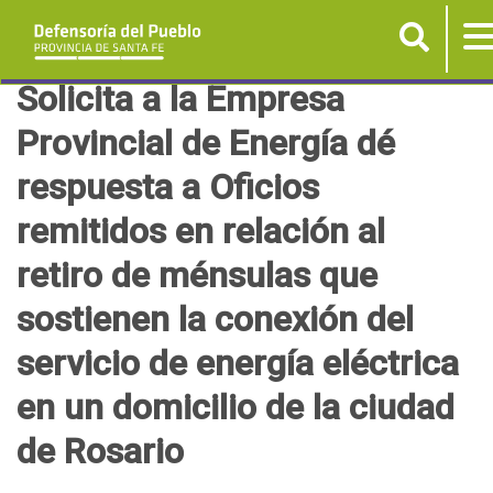
Buscar
T
n
P
Solicita a la Empresa
a
Provincial de Energía dé
s
respuesta a Oficios
a
r
remitidos en relación al
a
retiro de ménsulas que
l
c
sostienen la conexión del
o
servicio de energía eléctrica
n
t
en un domicilio de la ciudad
e
de Rosario
n
i