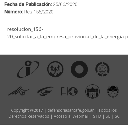
d
Fecha de Publicación:
25/06/2020
o
Número:
Res 156/2020
p
r
resolucion_156-
i
20_solicitar_a_la_empresa_provincial_de_la_energia.
n
c
i
p
a
l
Copyright @2017 | defensoriasantafe.gob.ar | Todos los
Derechos Reservados |
Acceso al Webmail
|
STD
|
SE
|
SC