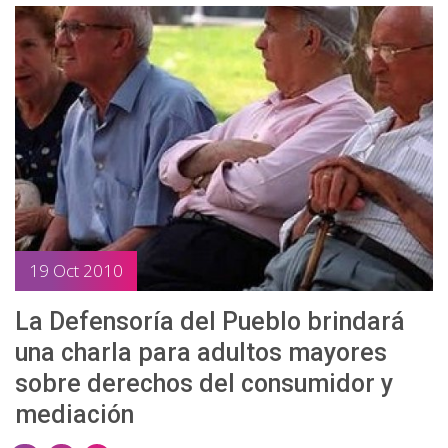
a
a
a
r
r
r
e
e
e
o
o
o
n
n
n
T
F
W
w
a
h
i
c
a
t
e
t
t
b
s
19 Oct 2010
e
o
a
r
o
p
La Defensoría del Pueblo brindará
k
p
una charla para adultos mayores
sobre derechos del consumidor y
mediación