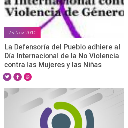
w
a
h
i
c
a
t
e
t
t
b
s
25 Nov 2010
e
o
a
r
o
p
La Defensoría del Pueblo adhiere al
k
p
Día Internacional de la No Violencia
contra las Mujeres y las Niñas
S
S
S
h
h
h
a
a
a
r
r
r
e
e
e
o
o
o
n
n
n