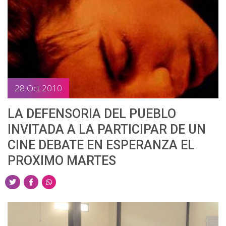
n
n
n
T
F
W
w
a
h
i
c
a
t
e
t
t
b
s
28 Oct 2010
e
o
a
r
o
p
LA DEFENSORIA DEL PUEBLO
k
p
INVITADA A LA PARTICIPAR DE UN
CINE DEBATE EN ESPERANZA EL
PROXIMO MARTES
S
S
S
h
h
h
a
a
a
r
r
r