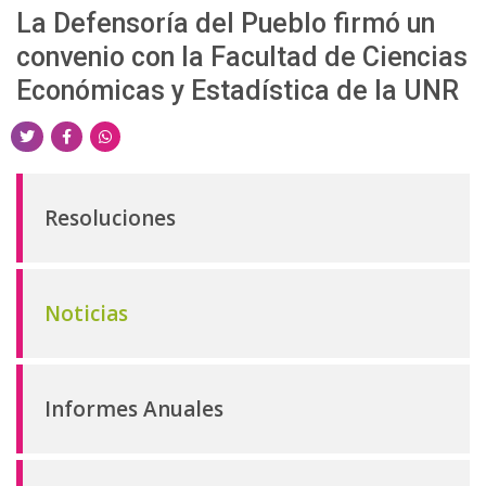
d
La Defensoría del Pueblo firmó un
o
convenio con la Facultad de Ciencias
p
Económicas y Estadística de la UNR
r
i
S
S
S
n
h
h
h
c
a
a
a
Resoluciones
i
r
r
r
p
e
e
e
a
o
o
o
n
n
n
l
Noticias
T
F
W
w
a
h
i
c
a
Informes Anuales
t
e
t
t
b
s
e
o
a