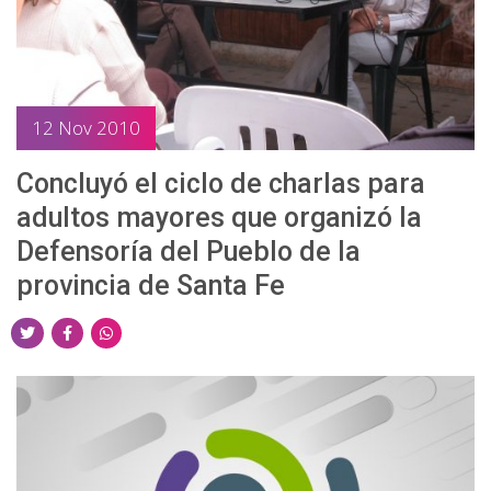
w
a
h
i
c
a
t
e
t
t
b
s
12 Nov 2010
e
o
a
r
o
p
Concluyó el ciclo de charlas para
k
p
adultos mayores que organizó la
Defensoría del Pueblo de la
provincia de Santa Fe
S
S
S
h
h
h
a
a
a
r
r
r
e
e
e
o
o
o