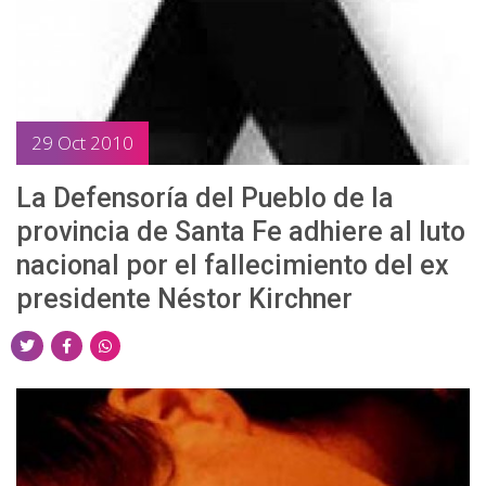
T
F
W
w
a
h
i
c
a
t
e
t
t
b
s
29 Oct 2010
e
o
a
r
o
p
La Defensoría del Pueblo de la
k
p
provincia de Santa Fe adhiere al luto
nacional por el fallecimiento del ex
presidente Néstor Kirchner
S
S
S
h
h
h
a
a
a
r
r
r
e
e
e
o
o
o