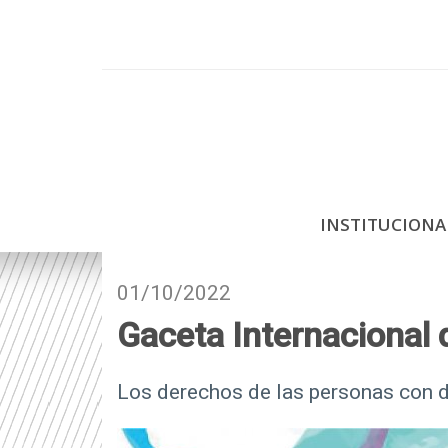
P
a
s
a
r
a
l
c
INSTITUCION
o
n
t
01/10/2022
e
Gaceta Internacional
n
i
d
Los derechos de las personas con d
o
p