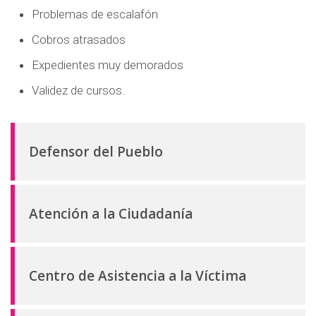
d
Problemas de escalafón
o
Cobros atrasados
p
Expedientes muy demorados
r
i
Validez de cursos.
n
c
i
Defensor del Pueblo
p
a
l
Atención a la Ciudadanía
Centro de Asistencia a la Víctima