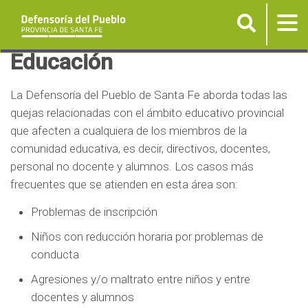
Buscar
Tog
nav
P
Educación
a
s
La Defensoría del Pueblo de Santa Fe aborda todas las
a
quejas relacionadas con el ámbito educativo provincial
r
que afecten a cualquiera de los miembros de la
a
comunidad educativa, es decir, directivos, docentes,
personal no docente y alumnos. Los casos más
l
frecuentes que se atienden en esta área son:
c
o
Problemas de inscripción
n
Niños con reducción horaria por problemas de
t
conducta
e
n
Agresiones y/o maltrato entre niños y entre
docentes y alumnos
i