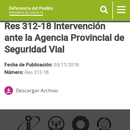
Buscar
Tog
nav
P
Res 312-18 Intervención
a
ante la Agencia Provincial de
s
Seguridad Vial
a
r
a
Fecha de Publicación:
05/11/2018
l
Número:
Res 312-18
c
o
Descargar Archivo
n
t
e
n
i