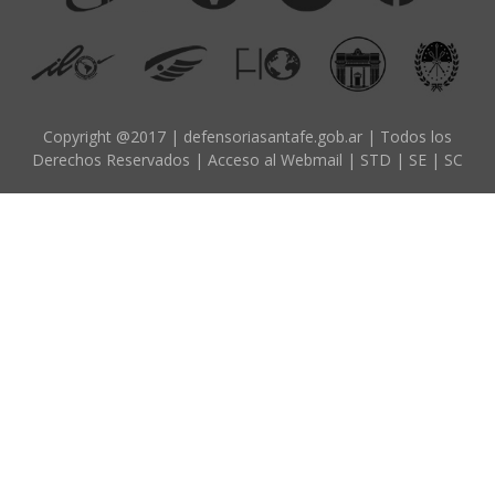
d
o
p
r
i
Copyright @2017 | defensoriasantafe.gob.ar | Todos los
Derechos Reservados |
Acceso al Webmail
|
STD
|
SE
|
SC
n
c
i
p
a
l